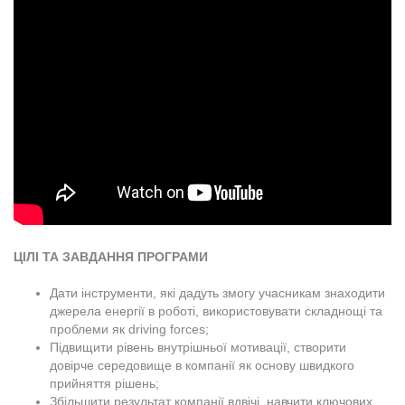
ЦІЛІ ТА ЗАВДАННЯ ПРОГРАМИ
Дати інструменти, які дадуть змогу учасникам знаходити
джерела енергії в роботі, використовувати складнощі та
проблеми як driving forces;
Підвищити рівень внутрішньої мотивації, створити
довірче середовище в компанії як основу швидкого
прийняття рішень;
Збільшити результат компанії вдвічі, навчити ключових