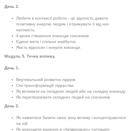
День 2.
Любити в контексті роботи - це здатність давати
позитивну енергію людям і отримувати її від них
натомість.
4 кроки створення команди союзників.
Єдина мета і спільне майбутнє.
Якість відносин і енергія команди.
Модуль 5. Точка впливу.
День 1.
Вертикальний розвиток лідерів.
Сім трансформацій лідерства.
Як впливати на складних людей або на складну команду.
Як перетворювати складних людей на союзників.
День 2.
Як навчитися бачити свою зону впливу і концентруватися
на ній.
Як знаходити рішення в «безвихідних» ситуаціях.