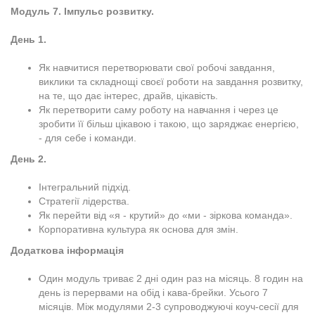
Модуль 7. Імпульс розвитку.
День 1.
Як навчитися перетворювати свої робочі завдання,
виклики та складнощі своєї роботи на завдання розвитку,
на те, що дає інтерес, драйв, цікавість.
Як перетворити саму роботу на навчання і через це
зробити її більш цікавою і такою, що заряджає енергією,
- для себе і команди.
День 2.
Інтегральний підхід.
Стратегії лідерства.
Як перейти від «я - крутий» до «ми - зіркова команда».
Корпоративна культура як основа для змін.
Додаткова інформація
Один модуль триває 2 дні один раз на місяць. 8 годин на
день із перервами на обід і кава-брейки. Усього 7
місяців. Між модулями 2-3 супроводжуючі коуч-сесії для