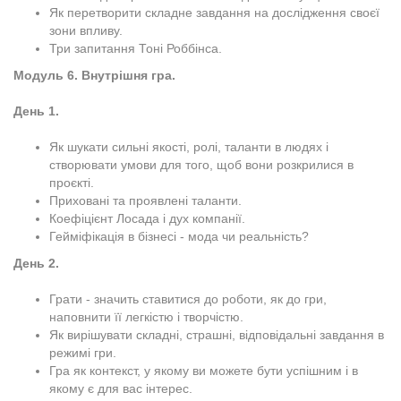
Як перетворити складне завдання на дослідження своєї
зони впливу.
Три запитання Тоні Роббінса.
Модуль 6. Внутрішня гра.
День 1.
Як шукати сильні якості, ролі, таланти в людях і
створювати умови для того, щоб вони розкрилися в
проєкті.
Приховані та проявлені таланти.
Коефіцієнт Лосада і дух компанії.
Гейміфікація в бізнесі - мода чи реальність?
День 2.
Грати - значить ставитися до роботи, як до гри,
наповнити її легкістю і творчістю.
Як вирішувати складні, страшні, відповідальні завдання в
режимі гри.
Гра як контекст, у якому ви можете бути успішним і в
якому є для вас інтерес.