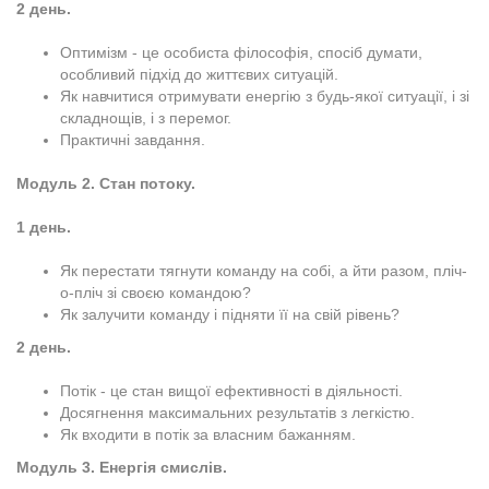
2 день.
Оптимізм - це особиста філософія, спосіб думати,
особливий підхід до життєвих ситуацій.
Як навчитися отримувати енергію з будь-якої ситуації, і зі
складнощів, і з перемог.
Практичні завдання.
Модуль 2. Стан потоку.
1 день.
Як перестати тягнути команду на собі, а йти разом, пліч-
о-пліч зі своєю командою?
Як залучити команду і підняти її на свій рівень?
2 день.
Потік - це стан вищої ефективності в діяльності.
Досягнення максимальних результатів з легкістю.
Як входити в потік за власним бажанням.
Модуль 3. Енергія смислів.