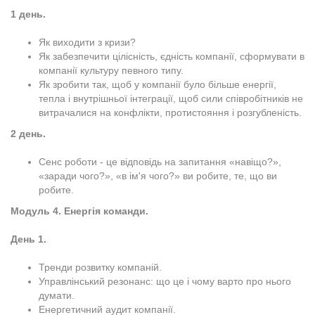
1 день.
Як виходити з кризи?
Як забезпечити цілісність, єдність компанії, сформувати в
компанії культуру певного типу.
Як зробити так, щоб у компанії було більше енергії,
тепла і внутрішньої інтеграції, щоб сили співробітників не
витрачалися на конфлікти, протистояння і розгубленість.
2 день.
Сенс роботи - це відповідь на запитання «навіщо?»,
«заради чого?», «в ім'я чого?» ви робите, те, що ви
робите.
Модуль 4. Енергія команди.
День 1.
Тренди розвитку компаній.
Управлінський резонанс: що це і чому варто про нього
думати.
Енергетичний аудит компанії.