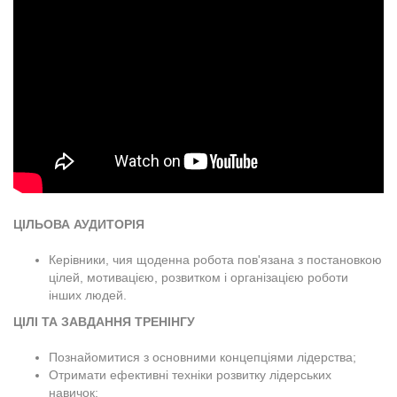
ЦІЛЬОВА АУДИТОРІЯ
Керівники, чия щоденна робота пов'язана з постановкою
цілей, мотивацією, розвитком і організацією роботи
інших людей.
ЦІЛІ ТА ЗАВДАННЯ ТРЕНІНГУ
Познайомитися з основними концепціями лідерства;
Отримати ефективні техніки розвитку лідерських
навичок;