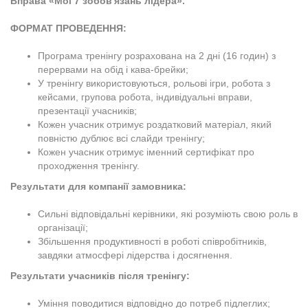
Вправа «Мої 7 зобов'язань лідера».
ФОРМАТ ПРОВЕДЕННЯ:
Програма тренінгу розрахована на 2 дні (16 годин) з
перервами на обід і кава-брейки;
У тренінгу використовуються, рольові ігри, робота з
кейсами, групова робота, індивідуальні вправи,
презентації учасників;
Кожен учасник отримує роздатковий матеріал, який
повністю дублює всі слайди тренінгу;
Кожен учасник отримує іменний сертифікат про
проходження тренінгу.
Результати для компанії замовника:
Сильні відповідальні керівники, які розуміють свою роль в
організації;
Збільшення продуктивності в роботі співробітників,
завдяки атмосфері лідерства і досягнення.
Результати учасників після тренінгу:
Уміння поводитися відповідно до потреб підлеглих;