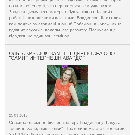
позитивної енергії, яка передається всім учасникам.
Завдяки цьому весь матеріал був успішно втілений в
роботі із потенційними клієнтами. Владислав Шах велика
вам подяка за отримані знання! Побажання - уважних та
вдячних слухачів, подальшого розвитку. Плануємо ще
відвідати не один ваш семінар!
ОЛЬГА КРЫСЮК. ЗАМ.ГЕН. ДИРЕКТОРА ООО
"САМИТ ИНТЕРНЕШН АВАРДС ".
25.03.2017
Спасибо огромное бизнес-трениру Владиславу Шаху за
тренинг "Холодные звонки". Проходили мы его с коллегой
25.03.17 г. Должна признать зажечь и вдохновить