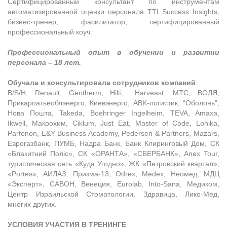
Сертифицированный консультант по инструментам
автоматизированной оценки персонала TTI Success Insights,
бизнес-тренер, фасилитатор, сертифицированный
профессиональный коуч.
Профессиональный опыт в обучении и развитии
персонала – 18 лет.
Обучала и консультировала сотрудников компаний
:
B/S/H, Renault, Gentherm, Hilti, Harveast, МТС, ВОЛЯ,
Прикарпатьеоблэнерго, Киевэнерго, ABK-логистик, “Оболонь”,
Нова Пошта, Takeda, Boehringer Ingelheim, TEVA, Amaxa,
Ikwell, Макрохим, Ciklum, Just Eat, Master of Code, Lohika,
Parfenon, E&Y Business Academy, Pedersen & Partners, Mazars,
Еврогазбанк, ПУМБ, Надра Банк, Банк Клиринговый Дом, СК
«Блакитний Поліс», СК «ОРАНТА», «СБЕРБАНК», Anex Tour,
туристическая сеть «Куда Угодно», ЖК «Петровский квартал»,
«Portes», АИЛАЗ, Призма-13, Odrex, Medex, Неомед, МДЦ
«Эксперт», САВОН, Венеция, Eurolab, Into-Sana, Медиком,
Центр Израильской Стоматологии, Здравица, Лико-Мед,
многих других.
УСЛОВИЯ УЧАСТИЯ В ТРЕНИНГЕ