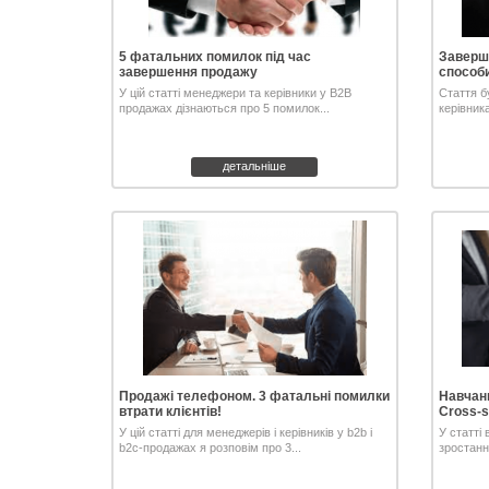
5 фатальних помилок під час
Заверше
завершення продажу
способи
У цій статті менеджери та керівники у В2В
Стаття б
продажах дізнаються про 5 помилок...
керівник
детальніше
Продажі телефоном. 3 фатальні помилки
Навчанн
втрати клієнтів!
Cross-se
У цій статті для менеджерів і керівників у b2b і
У статті 
b2c-продажах я розповім про 3...
зростання