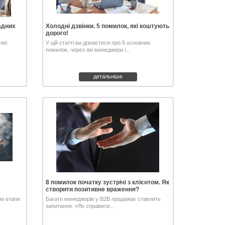
адних
Холодні дзвінки. 5 помилок, які коштують
дорого!
які
У цій статті ви дізнаєтеся про 5 основних
помилок, через які менеджери і...
детальніше
8 помилок початку зустрічі з клієнтом. Як
створити позитивне враження?
ро етапи
Багато менеджерів у B2B продажах ставлять
запитання: «Як справити...