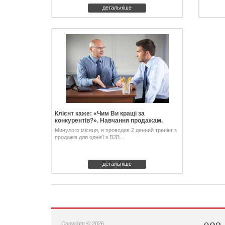
детальніше
Клієнт каже: «Чим Ви кращі за
конкурентів?». Навчання продажам.
Минулого місяця, я проводив 2 денний тренінг з
продажів для однієї з B2B...
детальніше
Copyright © 2026