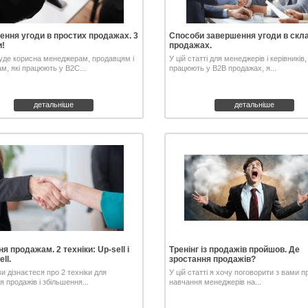
ння угоди в простих продажах. 3
Способи завершення угоди в скл
!
продажах.
уде корисна менеджерам, продавцям і
У цій статті для менеджерів і керівників, 
ам, які працюють у В2С...
працюють у В2В продажах, я...
детальніше
детальніше
я продажам. 2 техніки: Up-sell і
Тренінг із продажів пройшов. Де
ll.
зростання продажів?
ви дізнаєтеся про 2 техніки для
У цій статті я хочу поговорити з вами п
 продажів і збільшення...
навчання менеджерів на...